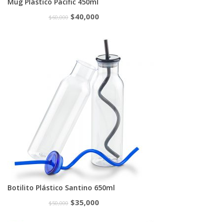
Mug Plástico Pacific 450ml
$
40,000
$
60,000
Botilito Plástico Santino 650ml
$
35,000
$
50,000