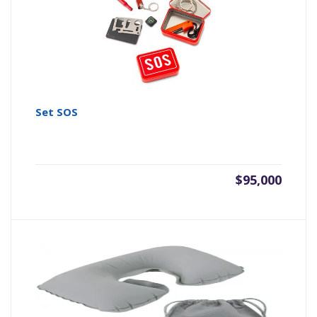
Set SOS
$
95,000