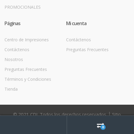
PROMOCIONALES
Páginas
Mi cuenta
Centro de Impresiones
Contáctenos
Contáctenos
Preguntas Frecuentes
Nosotros
Preguntas Frecuentes
Términos y Condiciones
Tienda
© 2021 CDI. Todos los derechos reservados. │ Sitio
Desarrollado por
0
Search