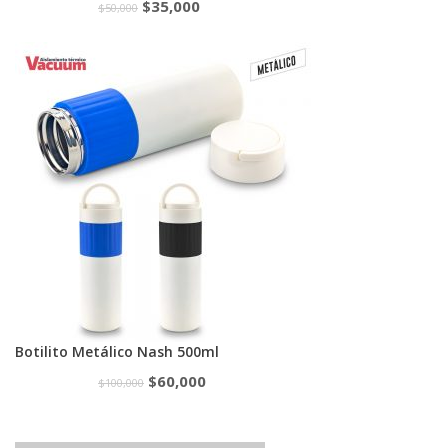
$
35,000
$
50,000
Botilito Metálico Nash 500ml
$
60,000
$
100,000