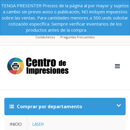
TENGA PRESENTE!!! Precios de la página al por mayor y sujetos
a cambio sin previo aviso o publicación, NO incluyen impuestos
sobre las ventas. Para cantidades menores a 500 unds solicitar
Centro de Impresiones
Contáctenos
Nosotros
cotización específica. Siempre verificar inventarios de los
Preguntas Frecuentes
Términos y Condiciones
productos antes de la compra.
Dismiss
Contáctenos
Preguntas Frecuentes
Comprar por departamento
INICIO
LASER