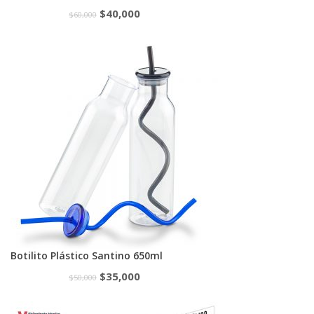
$
40,000
$
60,000
Botilito Plástico Santino 650ml
$
35,000
$
50,000