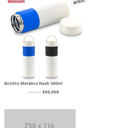
Botilito Metálico Nash 500ml
$
60,000
$
100,000