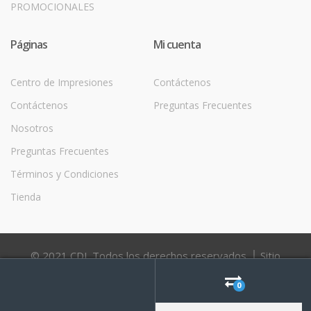
PROMOCIONALES
Páginas
Mi cuenta
Centro de Impresiones
Contáctenos
Contáctenos
Preguntas Frecuentes
Nosotros
Preguntas Frecuentes
Términos y Condiciones
Tienda
© 2021 CDI. Todos los derechos reservados. │ Sitio
Desarrollado por
0
Search
for:
Buscar